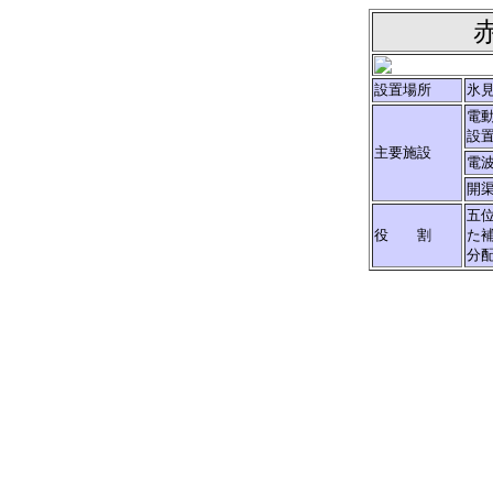
設置場所
氷
電動
設
主要施設
電
開
五
役 割
た
分