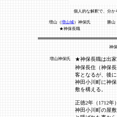
個人的な解釈で、分か
増山（
増山城
）神保氏
勝山
★神保長職
神
★神保長職は出家
増山神保氏
神保長住（神保長
客となるが、後に
神田小川町に神保
敷を構える。
正徳2年（1712
神田小川町の屋敷