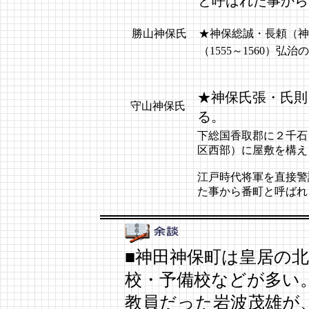
と呼ばれた事から
勝山神保氏
★神保総誠・長頼（神
（1555～1560）弘治
★神保氏張・氏則
守山神保氏
る。
下総国香取郡に２千石
区西部）に屋敷を構え
江戸時代将軍を直接警
た事から番町と呼ばれ
■神田神保町は皇居の
校・予備校などが多い
教員だった岩波茂雄が