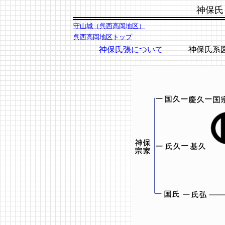
神保氏
守山城（呉西高岡地区）
呉西高岡地区トップ
神保氏張について
神保氏系