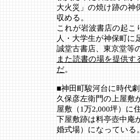
大火災」の焼け跡の神
収める。
これが岩波書店の起こ
人・大学生が神保町に
誠堂古書店、東京堂等
また読書の場を提供す
だ
。
■神田町駿河台に時代
久保彦左衛門の上屋敷
屋敷（1万2,000坪）に
下屋敷跡は料亭壺中庵
婚式場
）になっている