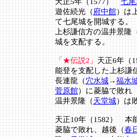
天正5年（1577）
七尾
遊佐続光（
府中館
）は
て七尾城を開城する
上杉謙信方の温井景隆
城を支配する。
「★伝説2」
天正6年（1
能登を支配した上杉謙
長連龍（
穴水城
→
福水
菅原館
）に菱脇で敗れ
温井景隆（
天堂城
）は
天正10年（1582） 
菱脇で敗れ、越後（
春