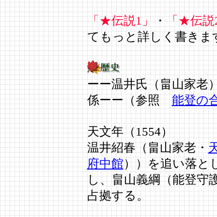
「★伝説1」
・
「★伝説
てもっと詳しく書きま
ーー温井氏（畠山家老
係ーー（参照
能登の
天文年（1554）
温井紹春（畠山家老・
府中館
））を追い落と
し、畠山義綱（能登守
占拠する。