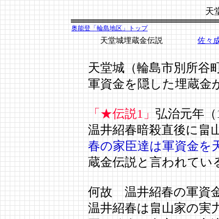
天
奥能登「輪島地区」トップ
天堂城埋蔵金伝説
佐々
天堂城（輪島市別所谷
軍資金を隠した埋蔵金
「★伝説1」
弘治元年（1
温井紹春暗殺直後に畠
春の家臣達は軍資金を
蔵金伝説と言われてい
何故 温井紹春の軍資
温井紹春は畠山家の実