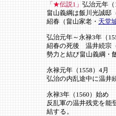
「★伝説1」
弘治元年（1
畠山義綱は飯川光誠邸
紹春（畠山家老・
天堂
弘治元年～永禄3年（15
紹春の死後 温井続宗
勢力と結び畠山義綱・
永禄元年（1558）4月
弘治の内乱途中に温井
永禄3年（1560）始め
反乱軍の温井残党を能
結する。