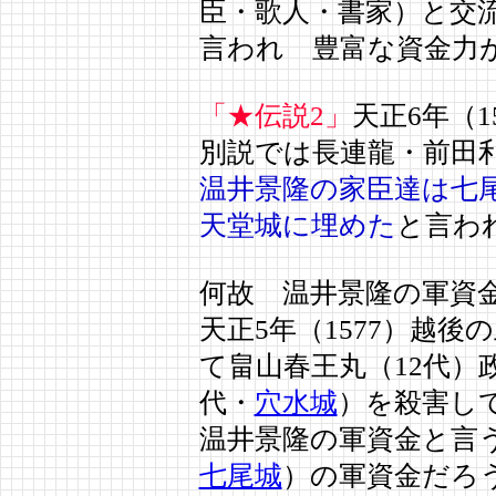
臣・歌人・書家）と交
言われ 豊富な資金力
「★伝説2」
天正6年（1
別説では長連龍・前田
温井景隆の家臣達は七
天堂城に埋めた
と言わ
何故 温井景隆の軍資
天正5年（1577）越後
て畠山春王丸（12代）
代・
穴水城
）を殺害し
温井景隆の軍資金と言
七尾城
）の軍資金だろ