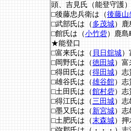
頭、吉見氏（能登守護
□後藤忠兵衛は（
後藤山
□武部氏は（
多茂城
）鹿
□館氏は（
小竹砦
）鹿島
★能登口
□富来氏は（
貝日舘城
）
□岡野氏は（
徳田城
）富
□得田氏は（
得田城
）志
□雄谷氏は（
雄谷館
）志
□土田氏は（
館村砦
）志
□得江氏は（
三田城
）志
□墨又氏は（
新宮城
）志
□土肥氏は（
末森城
）押
□弥郡氏は（・・・）志