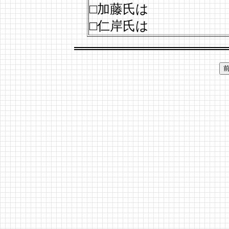
□加藤氏は
□仁岸氏は