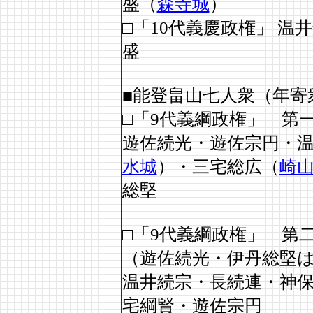
盛（
森寺城
）
□「10代義慶政権」 
盛
■能登畠山七人衆（年寄
□「9代義綱政権」 第
遊佐続光・遊佐宗円・
水城
）・三宅総広（
崎
総堅
□「9代義綱政権」 第
（遊佐続光・伊丹総堅
温井続宗・長続連・神
宅綱賢・遊佐宗円