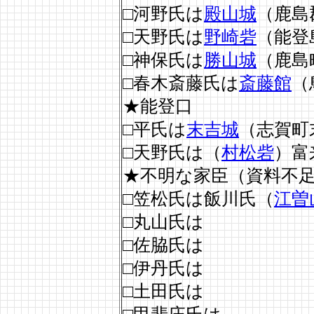
□河野氏は
殿山城
（鹿島
□天野氏は
野崎砦
（能登
□神保氏は
勝山城
（鹿島
□春木斎藤氏は
斎藤館
（
★能登口
□平氏は
末吉城
（志賀町
□天野氏は（
村松砦
）富
★不明な家臣（資料不
□笠松氏は飯川氏（
江曽
□丸山氏は
□佐脇氏は
□伊丹氏は
□土田氏は