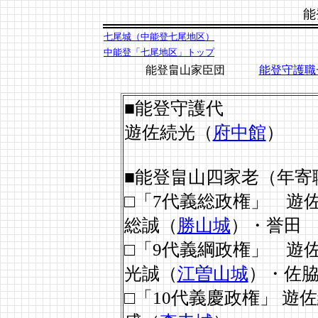
能
七尾城（中能登七尾地区）
中能登「七尾地区」トップ
能登畠山家臣団
能登守護職
■能登守護代
遊佐続光（
府中館
）
■能登畠山四家老（年寄
□「7代義総政権」 遊
総誠（
勝山城
）・誉田
□「9代義綱政権」 遊
光誠（
江曽山城
）・佐
□「10代義慶政権」 