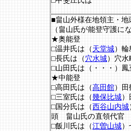
□甲斐庄氏は
■畠山外様在地領主・地
（畠山氏が能登守護に
★奥能登
□温井氏は（
天堂城
）輪
□長氏は（
穴水城
）穴水
□山田氏は（・・・）鳳
★中能登
□高田氏は（
高田館
）田
□三室氏は（
幾保比城
）
□国分氏は（
西谷山内城
頭 畠山氏の直領代官
□飯川氏は（
江曽山城
）