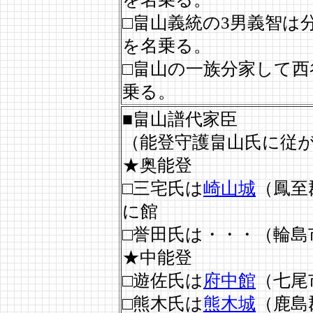
□畠山義統の3男義智は
を名乗る。
□畠山の一族分家して西
乗る。
■畠山譜代家臣
（能登守護畠山氏に従
★奥能登
□三宅氏は
崎山城
（鳳至
に館
□誉田氏は・・・（輪島
★中能登
□遊佐氏は
府中館
（七尾
□熊木氏は
熊木城
（鹿島