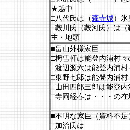
★越中
□八代氏は（
森寺城
）氷
□鞍川氏（鞍河氏）は（
主・地頭
■畠山外様家臣
□栂雪軒は能登内浦村々
□渡辺源六は能登内浦村
□東野七郎は能登内浦村
□山田四郎三郎は能登内
□寺岡経春は・・・の在
■不明な家臣（資料不足
□加治氏は