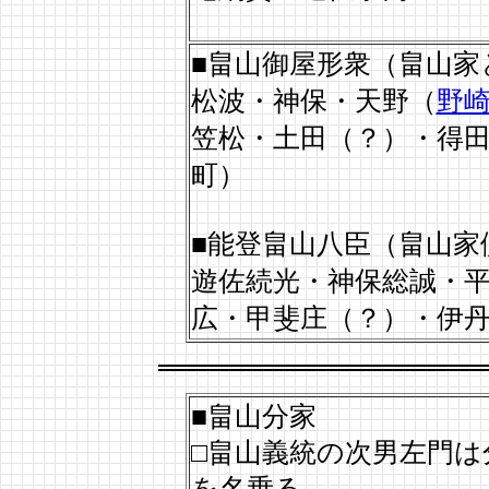
■畠山御屋形衆（畠山家
松波・神保・天野（
野
笠松・土田（？）・得
町）
■能登畠山八臣（畠山家
遊佐続光・神保総誠・
広・甲斐庄（？）・伊
■畠山分家
□畠山義統の次男左門は
を名乗る。