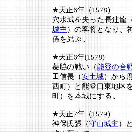
★天正6年（1578）
穴水城を失った長連龍（
城主
）の客将となり、
係を結ぶ。
★天正6年(1578)
菱脇の戦い（
能登の合
田信長（
安土城
）から
西町）と能登口東地区
町）を本城にする。
★天正7年（1579）
神保氏張（
守山城主
）