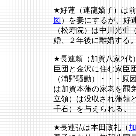
★好蓮（連龍嫡子）は前
図
）を妻にするが、好連
（松寿院）は中川光重
婚、２年後に離婚する
★長連頼（加賀八家2代
臣団と金沢に住む家臣
（浦野騒動）・・・原
は加賀本藩の家老を罷
立領）は没収され藩領
千石）を与えられる。
★長連弘は本田政礼（