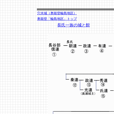
穴水城（奥能登輪島地区）
奥能登「輪島地区」トップ
長氏一族の城と館