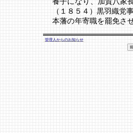
養子になり、加賀八家長
（１８５４）黒羽織党
本藩の年寄職を罷免さ
管理人からのお知らせ