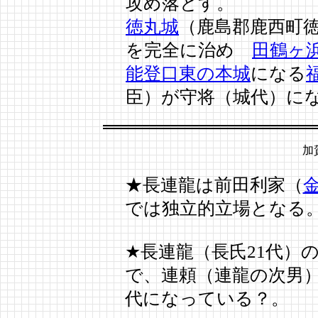
攻め落とす。
徳丸城
（鹿島郡鹿西町
を完全に治め
田鶴ヶ
能登口東の本城
になる
臣）が守将（城代）に
加
★長連龍は前田利家（
では独立的立場となる
★長連龍（長氏21代）
で、連頼（連龍の次男）
代になっている？。