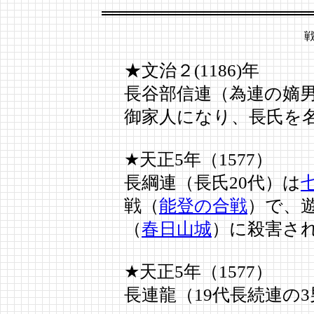
★文治２(1186)年
長谷部信連（為連の嫡
御家人になり、長氏を
★天正5年（1577）
長綱連（長氏20代）は
戦（
能登の合戦
）で、
（
春日山城
）に殺害さ
★天正5年（1577）
長連龍（19代長続連の