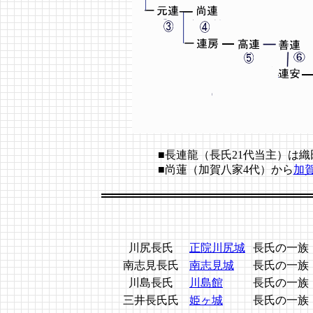
■長連龍（長氏21代当主）は
■尚蓮（加賀八家4代）から
加
川尻長氏
正院川尻城
長氏の一族
南志見長氏
南志見城
長氏の一族
川島長氏
川島館
長氏の一族
三井長氏氏
姫ヶ城
長氏の一族