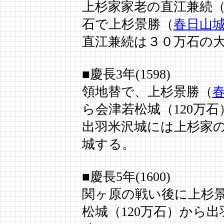
上杉家家老の直江兼続
石で上杉景勝（
春日山
直江兼続は３０万石の
■慶長3年(1598)
領地替で、上杉景勝（
ら会津若松城（120万石
出羽米沢城には上杉家
城する。
■慶長5年(1600)
関ヶ原の戦い後に上杉景
松城（120万石）から出