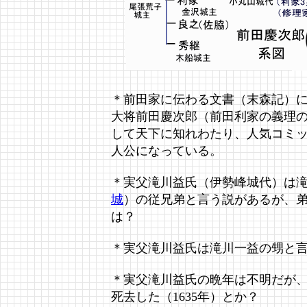
＊前田家に伝わる文書（末森記）
大将前田慶次郎（前田利家の義理
して天下に知れわたり、人気コミ
人公になっている。
＊実父滝川益氏（伊勢峰城代）は
城
）の従兄弟と言う説があるが、
は？
＊実父滝川益氏は滝川一益の甥と
＊実父滝川益氏の晩年は不明だが、
死去した（1635年）とか？