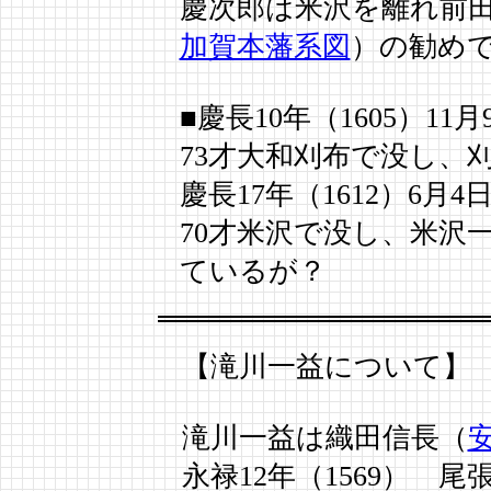
慶次郎は米沢を離れ前
加賀本藩系図
）の勧め
■慶長10年（1605）11月
73才大和刈布で没し、
慶長17年（1612）6月4
70才米沢で没し、米沢
ているが？
【滝川一益について】
滝川一益は織田信長（
永禄12年（1569） 