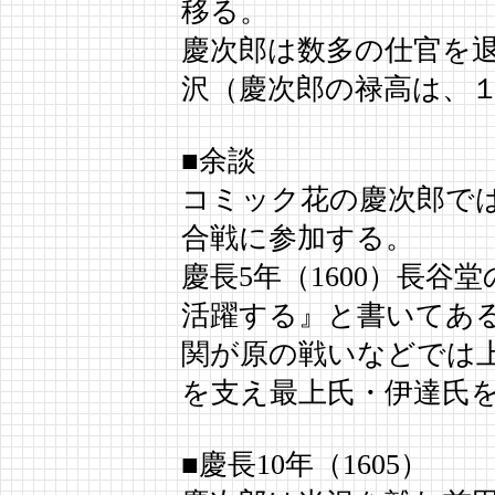
移る。
慶次郎は数多の仕官を
沢（慶次郎の禄高は、１
■余談
コミック花の慶次郎で
合戦に参加する。
慶長5年（1600）長
活躍する』と書いてあ
関が原の戦いなどでは
を支え最上氏・伊達氏
■慶長10年（1605）