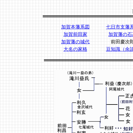
加賀本藩系図
七日市支藩
加賀前田家
加賀藩の石
加賀藩の城代
前田慶次
大名の家格
豆知識（余