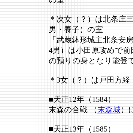
＊次女（？）は北条庄三
男・養子）の室
「武蔵鉢形城主北条安
4男）は小田原攻めで前
の預りの身となり能登
＊3女（？）は戸田方経
■天正12年（1584）
末森の合戦 （
末森城
）
■天正13年（1585）