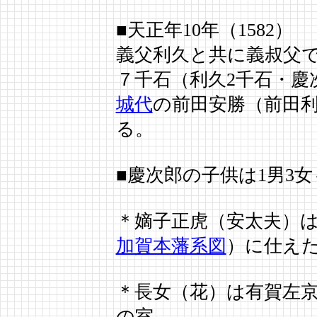
■天正年10年（1582）
義父利久と共に義叔父
７千石
（利久2千石・慶
城代
の前田安勝（前田
る。
■慶次郎の子供は1男3女
＊嫡子正虎（安太夫）は
加賀本藩系図
）に仕え
＊長女（花）は有賀左
の室