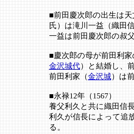
■前田慶次郎の出生は天文
氏）は滝川一益（織田
一益は前田慶次郎の叔
■慶次郎の母が前田利家
金沢城
代
）と結婚し、
前田利家（
金沢城
）は
■永禄12年（1567）
養父利久と共に織田信
利久が信長によって追
る。