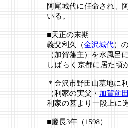
阿尾城
代
に任命され、
いる。
■天正の末期
義父利久（
金沢城
代
）
（加賀藩主）を水風呂
しばらく京都に居た頃
＊金沢市野田山墓地に
（利家の実父・
加賀前
利家の墓より一段上に
■慶長3年（1598）