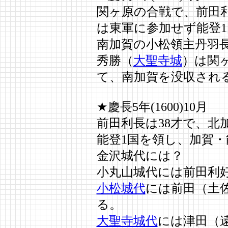
関ヶ原の合戦で、前田
は東軍に参加せず能登
南加賀の小松領主丹羽
秀勝（
大聖寺城
）は関
て、南加賀を没収され
★慶長5年(1600)10月
前田利長は38才で、北
能登1国を領し、加賀・
金沢城代には？
小丸山城代には前田利
小松城代
には前田（土
る。
大聖寺城代
には津田（