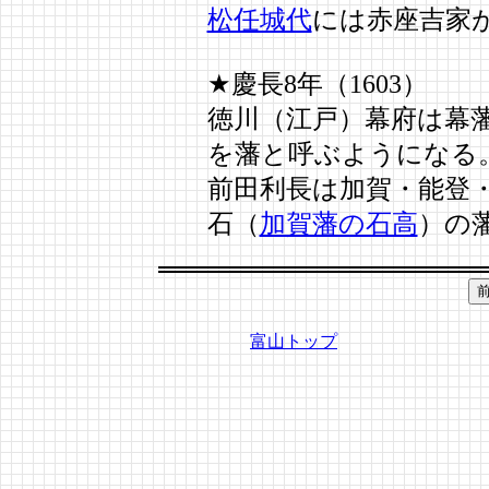
松任城代
には赤座吉家
★慶長8年（1603）
徳川（江戸）幕府は幕
を藩と呼ぶようになる
前田利長は加賀・能登・
石（
加賀藩の石高
）の
富山トップ