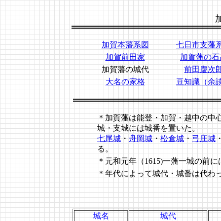
加賀本藩系図
七日市支藩
加賀前田家
加賀藩の石
加賀藩の城代
前田慶次
大名の家格
豆知識（余
＊加賀藩は能登・加賀・越中の中
城・支城には城番を置いた。
七尾城
・
舟岡城
・
松倉城
・
弓庄城
る。
＊元和元年（1615)一藩一城の
＊年代によって城代・城番は代わ
城名
城代