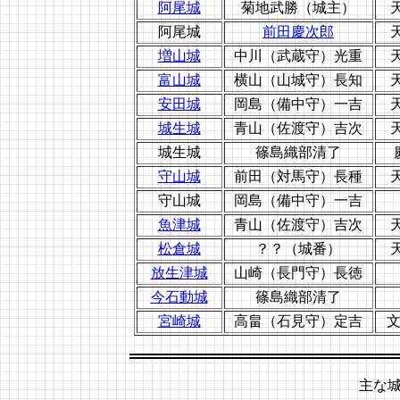
阿尾城
菊地武勝（城主）
阿尾城
前田慶次郎
増山城
中川（武蔵守）光重
富山城
横山（山城守）長知
安田城
岡島（備中守）一吉
城生城
青山（佐渡守）吉次
城生城
篠島織部清了
守山城
前田（対馬守）長種
守山城
岡島（備中守）一吉
魚津城
青山（佐渡守）吉次
松倉城
？？（城番）
放生津城
山崎（長門守）長徳
今石動城
篠島織部清了
宮崎城
高畠（石見守）定吉
文
主な