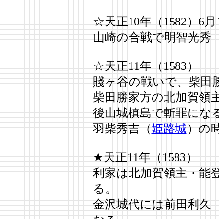
☆天正10年（1582）6月
山崎の合戦で明智光秀
☆天正11年（1583）
賤ヶ谷の戦いで、柴田
柴田勝家方の北加賀領
後山城槙島で斬罪にな
羽柴秀吉（
姫路城
）の
★天正11年（1583）
利家は北加賀領主・能
る。
金沢城代には前田利久