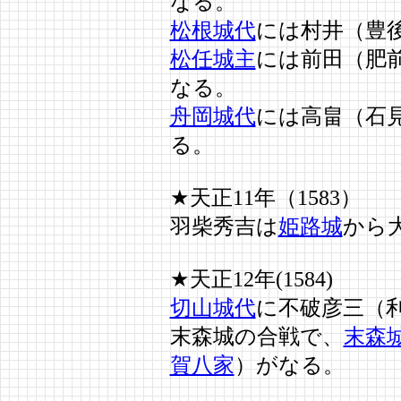
なる。
松根城代
には村井（豊
松任城主
には前田（肥
なる。
舟岡城代
には高畠（石
る。
★天正11年（1583）
羽柴秀吉は
姫路城
から
★天正12年(1584)
切山城代
に不破彦三（
末森城の合戦で、
末森
賀八家
）がなる。