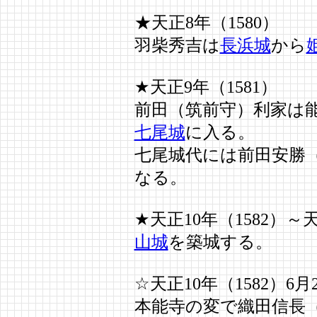
★天正8年（1580）
羽柴秀吉は
長浜城
から
★天正9年（1581）
前田（筑前守）利家は
七尾城
に入る。
七尾城代には前田安勝
なる。
★天正10年（1582）～
山城
を築城する。
☆天正10年（1582）6月
本能寺の変で織田信長