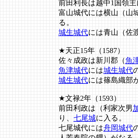
前田利長は越中1国領主
富山城代には横山（山
る。
城生城代
には青山（佐
★天正15年（1587）
佐々成政は新川郡（
魚
魚津城代
には
城生城代
城生城代
には篠島織部
★文禄2年（1593）
前田利政は（利家次男
り、
七尾城
に入る。
七尾城代には
舟岡城代
人芳春院の甥）がなる