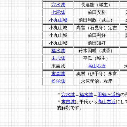
穴水城
長連龍（城主）
七尾城
前田安勝
小丸山城
前田利政（城主）
小丸山城
高畠（石見守）定吉
小丸山城
前田利好
小丸山城
前田知好
福水城
鈴木因幡（城番）
末吉城
平氏（城主）
末吉城
高山右近
末森城
奥村（伊予守）永富
松任城
永原孝治←赤座
＊
穴水城
→
福水城
→
田鶴ヶ浜館
の
＊
末吉城
は平氏から
高山右近
にし
的解釈です。