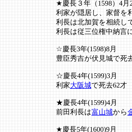
★慶長３年（1598）4月
利家が隠居し、家督を
利長は北加賀を相続し
利長は従三位権中納言
☆慶長3年(1598)8月
豊臣秀吉が伏見城で死去
☆慶長4年(1599)3月
利家
大阪城
で死去62才
★慶長4年(1599)4月
前田利長は
富山城
から
★慶長5年(1600)9月