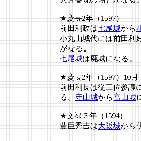
★慶長2年（1597）
前田利政は
七尾城
から
小丸山城代には前田利
がなる。
七尾城
は廃城になる。
★慶長2年（1597）10月
前田利長は従三位参議
る。
守山城
から
富山城
★文禄３年（1594）
豊臣秀吉は
大阪城
から