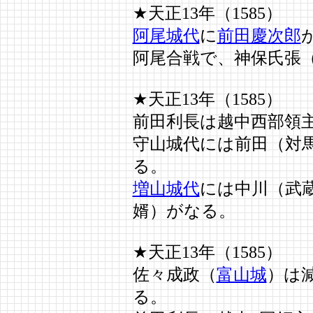
★天正13年（1585）
阿尾城代
に
前田慶次郎
阿尾合戦で、神保氏張
★天正13年（1585）
前田利長は越中西部領
守山城代には前田（対
る。
増山城代
には中川（武
婿）がなる。
★天正13年（1585）
佐々成政（
富山城
）は
る。