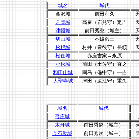
城名
城代
金沢城
前田利久
天
舟岡城
高畠（石見守）定吉
天
津幡城
前田秀継（城主）
天
切山城
不破彦三
天
松根城
村井（豊後守）長頼
天
松任城
赤座吉家→永原
小松城
前田（土佐守）直之
和田山城
岡島（備中守）一吉
大聖寺城
津田（遠江守）重久
城名
城代
弓庄城
木舟城
前田秀継（城主）
今石動城
前田秀次（城主）